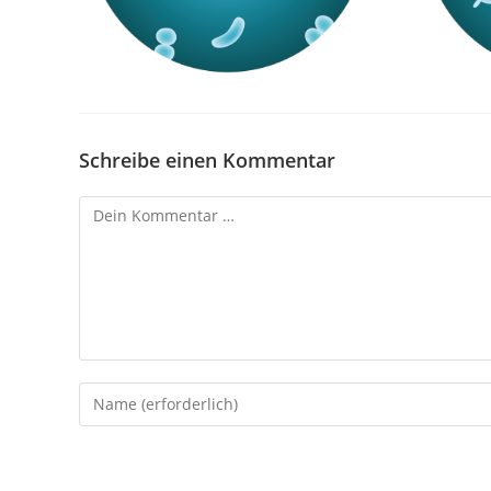
Schreibe einen Kommentar
Kommentar
Gib
deinen
Namen
oder